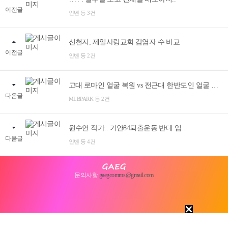
이전글
인벤 등 3건
신천지, 제일사랑교회 감염자 수 비교
이전글
인벤 등 2건
고대 로마인 얼굴 복원 vs 전근대 한반도인 얼굴 복원
다음글
MLBPARK 등 2건
원수연 작가.. 기안84퇴출운동 반대 입..
다음글
인벤 등 4건
문의사항
gaegcomms@gmail.com