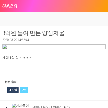
3억원 들여 만든 양심저울
2020-08-20 14:32:44
개당 1억 엌ㅋㅋㅋㅋ
본문 출처
개드립
오유
배달시켰더니 경찰이 왔다