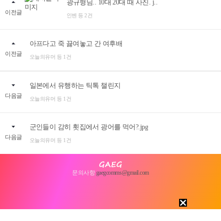
광규형님.. 10대 20대 때 사진. j..
이전글
인벤 등 2건
아프다고 죽 끓여놓고 간 여후배
이전글
오늘의유머 등 1건
일본에서 유행하는 틱톡 챌린지
다음글
오늘의유머 등 1건
군인들이 감히 횟집에서 광어를 먹어?.jpg
다음글
오늘의유머 등 1건
문의사항
gaegcomms@gmail.com